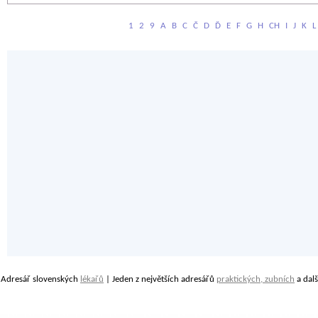
1
2
9
A
B
C
Č
D
Ď
E
F
G
H
CH
I
J
K
L
Adresář slovenských
lékařů
| Jeden z největších adresářů
praktických, zubních
a dalš