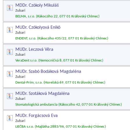
MDDr. Czókoly Mikuláš
Zubari
BELMA, s.r.o. (Rákocziho 22, 077 01 Kráľovský Chlmec)
MUDr. Czókolyová Enikö
Zubari
ENDENT, s.r.o. (Rákocziho 435/22, 077 01 Kráľovský Chlmec)
MUDr. Leczová Věra
Zubari
VeraDent s.r.o. (Nemocničná 8, 077 01 Kráľovský Chlmec)
MUDr. Szabó Bodáková Magdaléna
Zubari
Dental-Prim, s.r.o. (Horešská 69, 077 01 Kráľovský Chlmec)
MUDr. Szotáková Magdaléna
Zubari
Stomatologická ambulancia (Rákocziho 42, 077 01 Kráľovský Chlmec)
MUDr. Forgácsová Eva
Zubari
LIEČBA s.r.o. (Majlátha 2883/9A, 077 01 Kráľovský Chlmec)