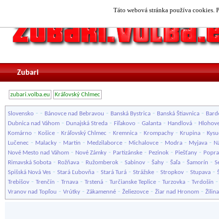
Táto webová stránka používa cookies. P
Zubari
zubari.volba.eu
Kráľovský Chlmec
-
-
-
-
-
Slovensko
Bánovce nad Bebravou
Banská Bystrica
Banská Štiavnica
Bard
-
-
-
-
-
Dubnica nad Váhom
Dunajská Streda
Fiľakovo
Galanta
Handlová
Hlohov
-
-
-
-
-
-
Komárno
Košice
Kráľovský Chlmec
Kremnica
Krompachy
Krupina
Kysu
-
-
-
-
-
-
-
Lučenec
Malacky
Martin
Medzilaborce
Michalovce
Modra
Myjava
N
-
-
-
-
-
Nové Mesto nad Váhom
Nové Zámky
Partizánske
Pezinok
Piešťany
Popr
-
-
-
-
-
-
-
Rimavská Sobota
Rožňava
Ružomberok
Sabinov
Šahy
Šaľa
Šamorín
S
-
-
-
-
-
-
Spišská Nová Ves
Stará Ľubovňa
Stará Turá
Strážske
Stropkov
Stupava
-
-
-
-
-
-
Trebišov
Trenčín
Trnava
Trstená
Turčianske Teplice
Turzovka
Tvrdošín
-
-
-
-
-
Vranov nad Topľou
Vrútky
Zákamenné
Želiezovce
Žiar nad Hronom
Žilina