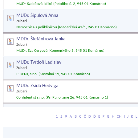
MUDr Szabóová Ildikó (Petofiho č. 2, 945 01 Komárno)
MUDr. Šipulová Anna
Zubari
Nemocnica s poliklinikou (Mederčská 41/1, 945 01 Komárno)
MDDr. Štefániková Janka
Zubari
MUDr. Eva Čeryová (Komenského 3, 945 01 Komárno)
MUDr. Tvrdoň Ladislav
Zubari
P-DENT, s.r.o. (Kostolná 19, 945 01 Komárno)
MUDr. Zsidó Hedviga
Zubari
Confidentist s.r.o. (Pri Panorame 26, 945 01 Komárno 1)
1
2
9
A
B
C
Č
D
Ď
E
F
G
H
CH
I
J
K
L