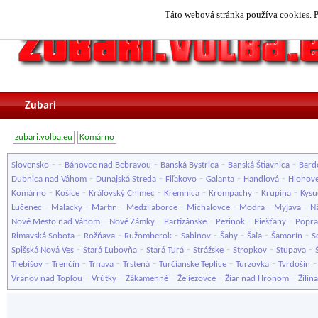
Táto webová stránka používa cookies. P
Zubari
zubari.volba.eu
Komárno
-
-
-
-
-
Slovensko
Bánovce nad Bebravou
Banská Bystrica
Banská Štiavnica
Bard
-
-
-
-
-
Dubnica nad Váhom
Dunajská Streda
Fiľakovo
Galanta
Handlová
Hlohov
-
-
-
-
-
-
Komárno
Košice
Kráľovský Chlmec
Kremnica
Krompachy
Krupina
Kysu
-
-
-
-
-
-
-
Lučenec
Malacky
Martin
Medzilaborce
Michalovce
Modra
Myjava
N
-
-
-
-
-
Nové Mesto nad Váhom
Nové Zámky
Partizánske
Pezinok
Piešťany
Popr
-
-
-
-
-
-
-
Rimavská Sobota
Rožňava
Ružomberok
Sabinov
Šahy
Šaľa
Šamorín
S
-
-
-
-
-
-
Spišská Nová Ves
Stará Ľubovňa
Stará Turá
Strážske
Stropkov
Stupava
-
-
-
-
-
-
Trebišov
Trenčín
Trnava
Trstená
Turčianske Teplice
Turzovka
Tvrdošín
-
-
-
-
-
Vranov nad Topľou
Vrútky
Zákamenné
Želiezovce
Žiar nad Hronom
Žilina