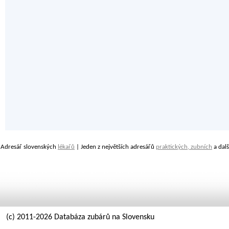
Adresář slovenských
lékařů
| Jeden z největších adresářů
praktických, zubních
a dalš
(c) 2011-2026 Databáza zubárů na Slovensku