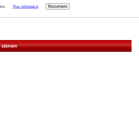
ies.
Viac informácií
vateľ
 záznam