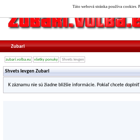
Táto webová stránka používa cookies. P
Zubari
zubari.volba.eu
všetky ponuky
Shvets Ievgen
Shvets Ievgen Zubari
K záznamu nie sú žiadne bližšie informácie. Pokiaľ chcete doplni