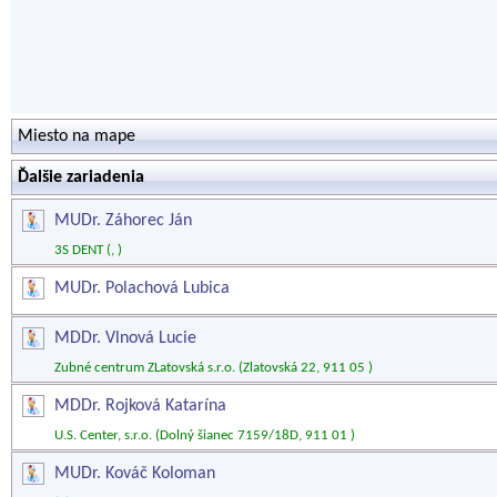
Miesto na mape
Ďalšie zariadenia
MUDr. Záhorec Ján
3S DENT (, )
MUDr. Polachová Lubica
MDDr. Vlnová Lucie
Zubné centrum ZLatovská s.r.o. (Zlatovská 22, 911 05 )
MDDr. Rojková Katarína
U.S. Center, s.r.o. (Dolný šianec 7159/18D, 911 01 )
MUDr. Kováč Koloman