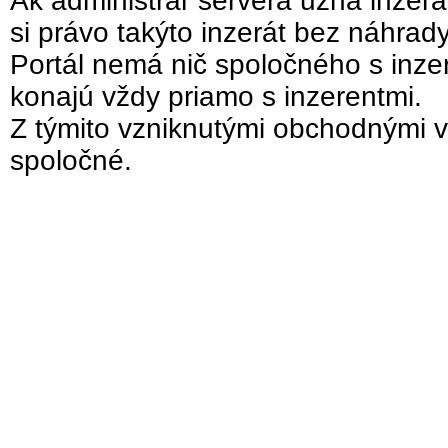
Ak administrár servera uzná inzer
si právo takýto inzerát bez náhrad
Portál nemá nič spoločného s inzer
konajú vždy priamo s inzerentmi.
Z týmito vzniknutými obchodnými v
spoločné.