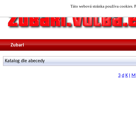
Táto webová stránka používa cookies. P
Zubari
Katalog dle abecedy
3
d
K
l
M