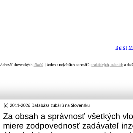
3
d
K
l
M
Adresář slovenských
lékařů
| Jeden z největších adresářů
praktických, zubních
a dalš
(c) 2011-2026 Databáza zubárů na Slovensku
Za obsah a správnosť všetkých vlo
miere zodpovednosť zadávateľ inz